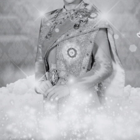
หัวหน้ากลุ่มสาระ
นายพิศาล ทองป
หัวหน้ากลุ่มสาระ