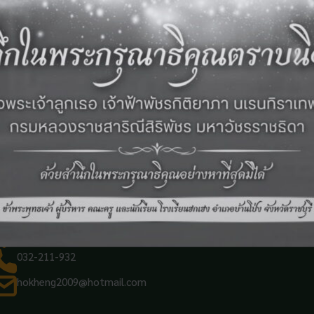
เลขที่ 6 ถ.หลังสถานีรถไฟ ต.บ้านโป่ง อ.บ้านโป่ง จ.ราชบุรี
032-211-932
hokheng2009@hotmail.com