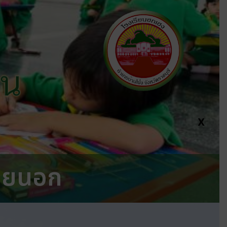
ีน
X
ายนอก