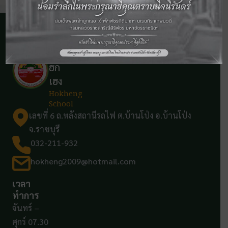
โรง
เรียน
ฮก
เฮง
Hokheng
School
เลขที่ 6 ถ.หลังสถานีรถไฟ ต.บ้านโป่ง อ.บ้านโป่ง
จ.ราชบุรี
032-211-932
hokheng2009@hotmail.com
เวลา
ทำการ
จันทร์ –
ศุกร์ 07.30