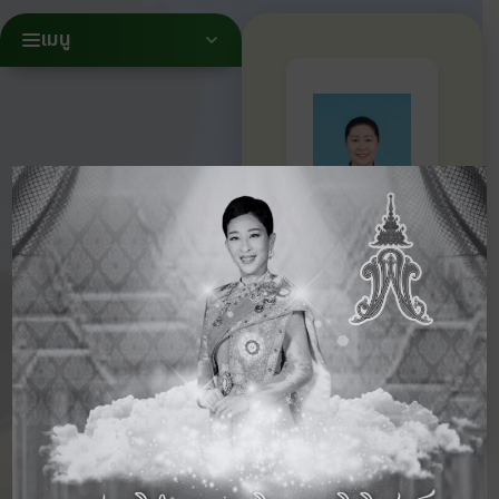
เมนู
นางสาว
นฤมล
แพงป้อง
ครูผู้สอน