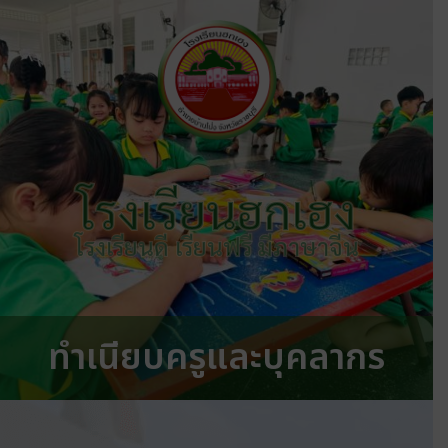
โรงเรียนฮกเฮง
โรงเรียนดี เรียนฟรี มีภาษาจีน
ทำเนียบครูและบุคลากร