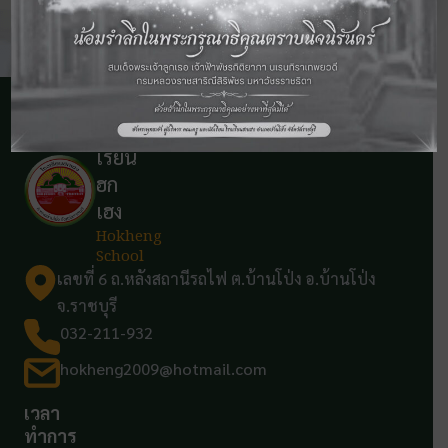
โรง
เรียน
ฮก
เฮง
Hokheng
School
เลขที่ 6 ถ.หลังสถานีรถไฟ ต.บ้านโป่ง อ.บ้านโป่ง
จ.ราชบุรี
032-211-932
hokheng2009@hotmail.com
เวลา
ทำการ