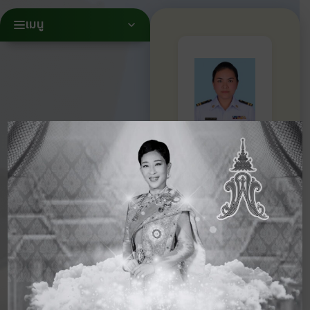
เมนู
นางสาว
จารุ
วรรณ
บุญนิยม
ครูประจำชั้น
อนุบาล 1/2