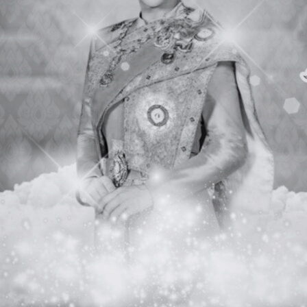
นางสาวกัญจณัฏฐ์กาล
ครูผู้สอน