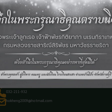
เลขที่ 6 ถ.หลังสถานีรถไฟ ต.บ้านโป่ง อ.บ้านโป่ง จ.ราชบุรี
032-211-932
hokheng2009@hotmail.com