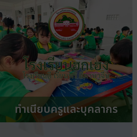
โรงเรียนฮกเฮง
โรงเรียนดี เรียนฟรี มีภาษาจีน
ทำเนียบครูและบุคลากร