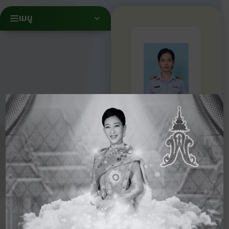
เมนู
หัวหน้ากลุ่ม
สาระ
นางลา
วัลย์ หีบ
ทอง
หัวหน้ากลุ่ม
สาระ