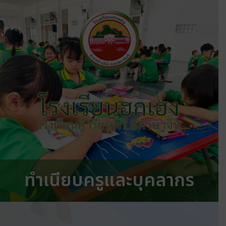
โรงเรียนฮกเฮง
โรงเรียนดี เรียนฟรี มีภาษาจีน
ทำเนียบครูและบุคลากร