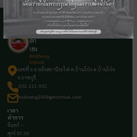
โรง
เรียน
ฮก
เฮง
Hokheng
School
เลขที่ 6 ถ.หลังสถานีรถไฟ ต.บ้านโป่ง อ.บ้านโป่ง
จ.ราชบุรี
032-211-932
hokheng2009@hotmail.com
เวลา
ทำการ
จันทร์ –
ศุกร์ 07.30