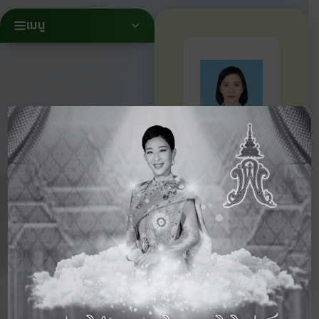
เมนู
นางบุษ
รา ชัย
ชิต
ครูผู้สอน