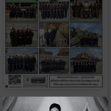
‹ ฉบับ
ดูจดหมายข่าวอื่นๆ
ฉบับ
ก่อนหน้า
ในปี 2568
ถัดไป
›