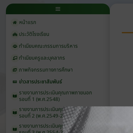
หน้าแรก
ประวัติโรงเรียน
ทำเนียบคณะกรรมการบริหาร
ทำเนียบครูและบุคลากร
ภาพกิจกรรมทางการศึกษา
ข่าวสารประชาสัมพันธ์
รายงานการประเมินคุณภาพภายนอก
รอบ⁠ที่ 1 (พ.ศ.2548)
รายงานการประเมินคุณภาพภายนอก
รอบ⁠ที่ 2 (พ.ศ.2549-2553)
รายงานการประเมินคุณภาพภายนอก
รอบ⁠ที่ 3 (พ.ศ.2554-2558)