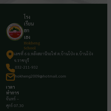
โรง
เรียน
ฮก
เฮง
Hokheng
School
เลขที่ 6 ถ.หลังสถานีรถไฟ ต.บ้านโป่ง อ.บ้านโป่ง
จ.ราชบุรี
032-211-932
hokheng2009@hotmail.com
เวลา
ทำการ
จันทร์ –
ศุกร์ 07.30