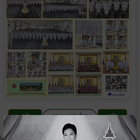
‹ ฉบับ
ดูจดหมายข่าวอื่นๆ
ฉบับ
ก่อนหน้า
ในปี 2567
ถัดไป
›