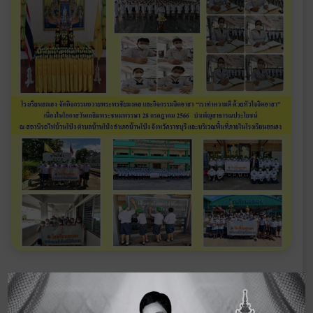
‹ ฉบับ
ดูจดหมายข่าวอื่นๆ
ฉบับ
ก่อนหน้า
ในปี 2566
ถัดไป
›