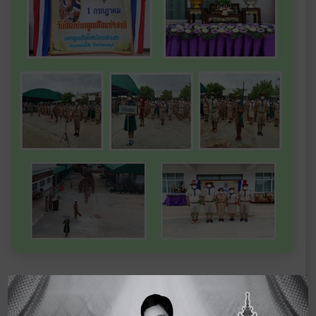
‹ ฉบับ
ดูจดหมายข่าวอื่นๆ
ฉบับ
ก่อนหน้า
ในปี 2566
ถัดไป
›