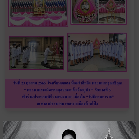
‹ ฉบับ
ดูจดหมายข่าวอื่นๆ
ฉบับ
ก่อนหน้า
ในปี 2565
ถัดไป
›