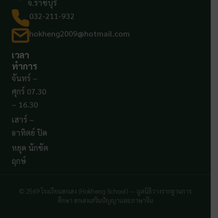
จ.ราชบุรี
032-211-932
hokheng2009@hotmail.com
เวลา
ทำการ
จันทร์ –
ศุกร์ 07.30
– 16.30
เสาร์ –
อาทิตย์ ปิด
หยุด นักขัต
ฤกษ์
© 2569 โรงเรียนฮกเฮง (Hokheng School) — มูลนิธิวางรากฐานการ
ศึกษา ฮกเฮงเสริมปัญญาและภาษาจีน