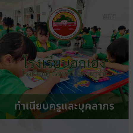
โรงเรียนฮกเฮง
โรงเรียนดี เรียนฟรี มีภาษาจีน
ทำเนียบครูและบุคลากร