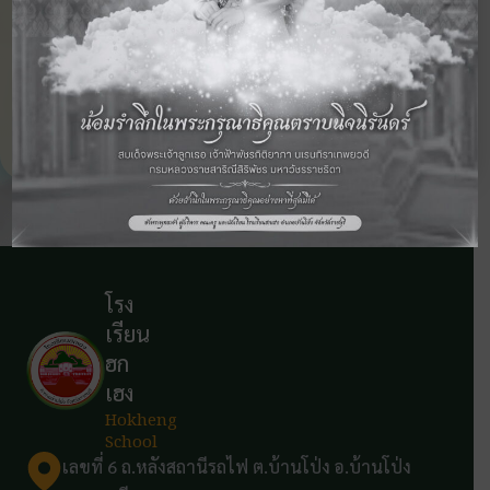
นางสาวสมจิตร ทองสุข
เจ้าหน้าที่อนามัย
โรง
เรียน
ฮก
เฮง
Hokheng
School
เลขที่ 6 ถ.หลังสถานีรถไฟ ต.บ้านโป่ง อ.บ้านโป่ง