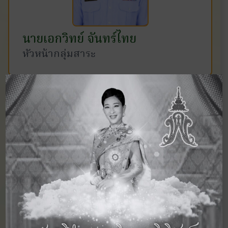
นายเอกวิทย์ จันทร์ไทย
หัวหน้ากลุ่มสาระ
นางสาวกวินนาฏ นรมั่ง