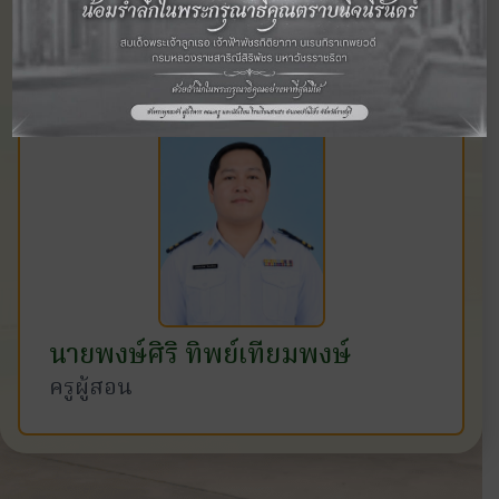
ครูผู้สอน
นายพงษ์ศิริ ทิพย์เทียมพงษ์
ครูผู้สอน