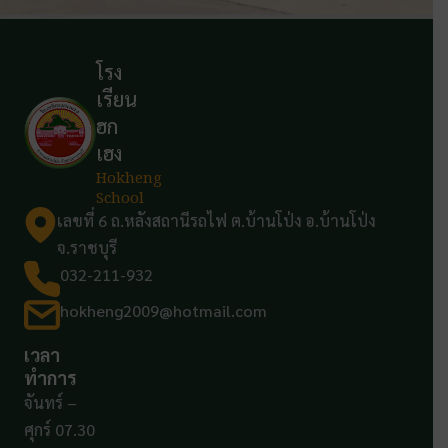
โรง
เรียน
ฮก
เฮง
Hokheng
School
เลขที่ 6 ถ.หลังสถานีรถไฟ ต.บ้านโป่ง อ.บ้านโป่ง
จ.ราชบุรี
032-211-932
hokheng2009@hotmail.com
เวลา
ทำการ
จันทร์ –
ศุกร์ 07.30