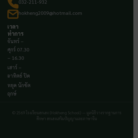
032-211-932
hokheng2009@hotmail.com
เวลา
ทำการ
จันทร์ –
ศุกร์ 07.30
– 16.30
เสาร์ –
อาทิตย์ ปิด
หยุด นักขัต
ฤกษ์
© 2569 โรงเรียนฮกเฮง (Hokheng School) — มูลนิธิวางรากฐานการ
ศึกษา ฮกเฮงเสริมปัญญาและภาษาจีน