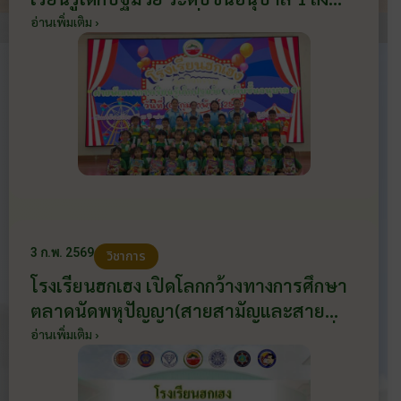
อนุบาล 3 ระหว่างวันที่ 4-6 กุมภาพันธ์
อ่านเพิ่มเติม ›
2569 โดยใช้งบเรียนฟรี 15 ปี อย่างมี
คุณภาพ หมวดกิจกรรมพัฒนาคุณภาพผู้
เรียน
3 ก.พ. 2569
วิชาการ
โรงเรียนฮกเฮง เปิดโลกกว้างทางการศึกษา
ตลาดนัดพหุปัญญา(สายสามัญและสาย
อาชีพ) ณ หอประชุมโรงเรียนฮกเฮง วันที่ 3
อ่านเพิ่มเติม ›
กุมภาพันธ์ 2569