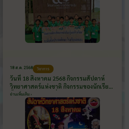
ที่ดินเสื่อมโทรมเขาชะงุ้ม จ.ราชบุรี โดยใช้
งบเรียนฟรี 15 ปีอย่างมีคุณภาพ งบกิจกรรม
พัฒนาคุณภาพผู้เรียน
18 ส.ค. 2568
วิชาการ
วันที่ 18 สิงหาคม 2568 กิจกรรมสัปดาห์
วิทยาศาสตร์แห่งชาติ กิจกรรมของนักเรียน
ชั้นประถมศึกษาปีที่ 1 ถึง 3 และอนุบาล 1
อ่านเพิ่มเติม ›
ถึง 3 ณ หอประชุมโรงเรียนฮกเฮง