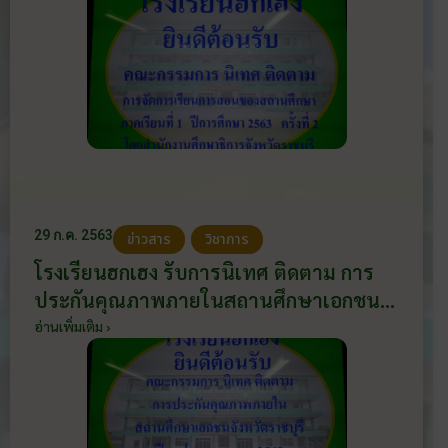
ราชบุรี วันที่ 5 พฤศจิกายน 2563
29 ก.ค. 2563
ข่าวสาร
วิชาการ
โรงเรียนฮกเฮง รับการนิเทศ ติดตาม การ
ประกันคุณภาพภายในสถานศึกษาเอกชน
จังหวัดราชบุรี ปีงบประมาณ พ.ศ. 2563 วัน
อ่านเพิ่มเติม ›
ที่ 29 กรกฎาคม 2563