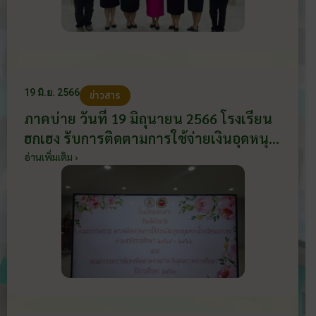
ทุจริตศึกษา ,การนิเทศติดตามการจัดการ
ศึกษาปฐมวัย ประจำปีงบประมาณ พ.ศ.
2568 ,ตรวจติดตามการขออนุญาตเพิ่มชั้น
เรียน ในระดับชั้นเตรียมอนุบาล อายุ 2 ปี
19 มิ.ย. 2566
ข่าวสาร
ภาคบ่าย วันที่ 19 มิถุนายน 2566 โรงเรียน
ฮกเฮง รับการติดตามการใช้จ่ายเงินอุดหนุน
ของโรงเรียนเอกชน ประจำปีการศึกษา
อ่านเพิ่มเติม ›
2565 และประจำปีการศึกษา 2566 และการ
นิเทศ ติดตามการดำเนินงานประกัน
คุณภาพการศึกษาโรงเรียนเอกชนประเภท
สามัญศึกษา ปีงบประมาณ พ.ศ. 2566 โดย
มี นางสาวพิยะดา ม่วงอิ่ม รองศึกษาธิการ
จังหวัดราชบุรี เป็นประธานในการตรวจนิ
เทศฯ