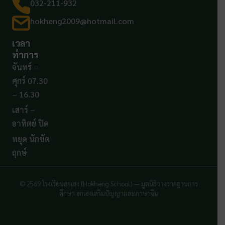
032-211-932
hokheng2009@hotmail.com
เวลา
ทำการ
จันทร์ –
ศุกร์ 07.30
– 16.30
เสาร์ –
อาทิตย์ ปิด
หยุด นักขัต
ฤกษ์
© 2569 โรงเรียนฮกเฮง (Hokheng School) — มูลนิธิวางรากฐานการ
ศึกษา ฮกเฮงเสริมปัญญาและภาษาจีน