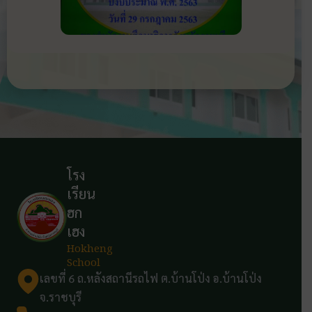
โรง
เรียน
ฮก
เฮง
Hokheng
School
เลขที่ 6 ถ.หลังสถานีรถไฟ ต.บ้านโป่ง อ.บ้านโป่ง
จ.ราชบุรี