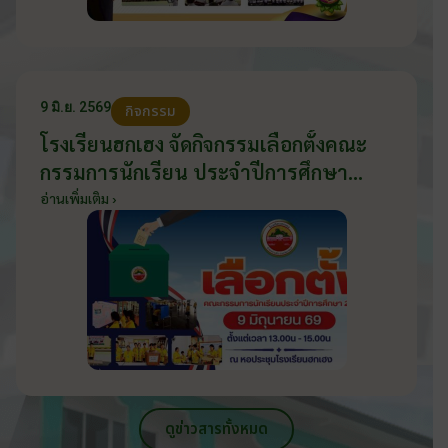
9 มิ.ย. 2569
กิจกรรม
โรงเรียนฮกเฮง จัดกิจกรรมเลือกตั้งคณะ
กรรมการนักเรียน ประจำปีการศึกษา
2569 ส่งเสริมประชาธิปไตยในโรงเรียน
อ่านเพิ่มเติม ›
วันที่ 9 มิถุนายน 2569
ดูข่าวสารทั้งหมด