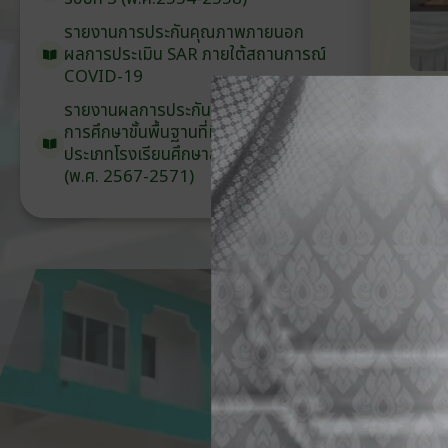
รายงานการประกันคุณภาพ
ภายนอก
ผลการประเมิน
SAR
ภายใต้
สถานการณ์
COVID-19
รายงานผลการประกันคุณภาพ
ภายนอก
การศึกษาขั้นพื้นฐาน
ที่มีวัตถุประสงค์
พิเศษ
ประเภท
โรงเรียน
ศึกษาสงเคราะห์
(พ.ศ. 2567-2571)