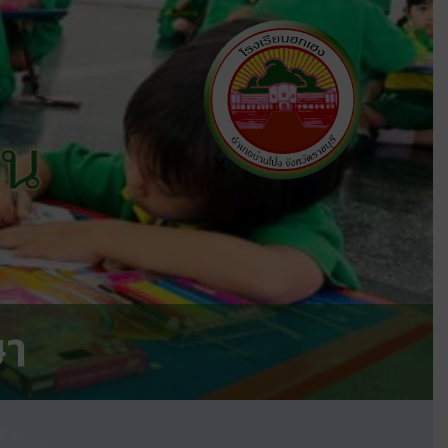
ีน
X
ษา