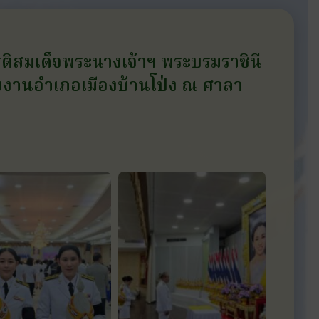
รติสมเด็จพระนางเจ้าฯ พระบรมราชินี
ยงานอำเภอเมืองบ้านโป่ง ณ ศาลา