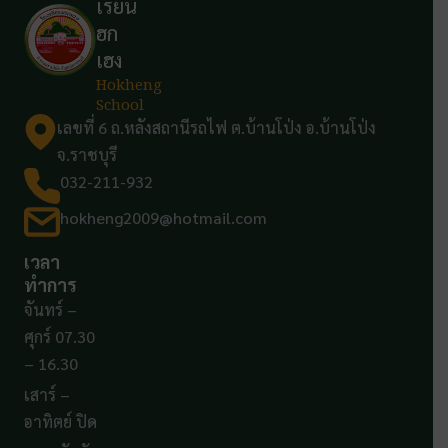
เรียน
ฮก
เฮง
Hokheng
School
เลขที่ 6 ถ.หลังสถานีรถไฟ ต.บ้านโป่ง อ.บ้านโป่ง
จ.ราชบุรี
032-211-932
hokheng2009@hotmail.com
เวลา
ทำการ
จันทร์ –
ศุกร์ 07.30
– 16.30
เสาร์ –
อาทิตย์ ปิด