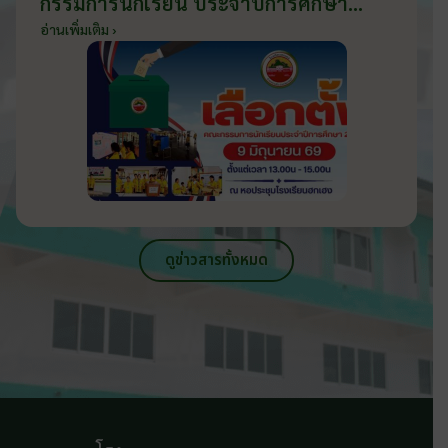
กรรมการนักเรียน ประจำปีการศึกษา
2569 ส่งเสริมประชาธิปไตยในโรงเรียน
อ่านเพิ่มเติม ›
วันที่ 9 มิถุนายน 2569
ดูข่าวสารทั้งหมด