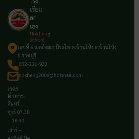
โรง
เรียน
ฮก
เฮง
Hokheng
School
เลขที่ 6 ถ.หลังสถานีรถไฟ ต.บ้านโป่ง อ.บ้านโป่ง
จ.ราชบุรี
032-211-932
hokheng2009@hotmail.com
เวลา
ทำการ
จันทร์ –
ศุกร์ 07.30
– 16.30
เสาร์ –
อาทิตย์ ปิด