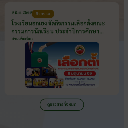
9 มิ.ย. 2569
กิจกรรม
โรงเรียนฮกเฮง จัดกิจกรรมเลือกตั้งคณะ
กรรมการนักเรียน ประจำปีการศึกษา
2569 ส่งเสริมประชาธิปไตยในโรงเรียน
อ่านเพิ่มเติม ›
วันที่ 9 มิถุนายน 2569
ดูข่าวสารทั้งหมด