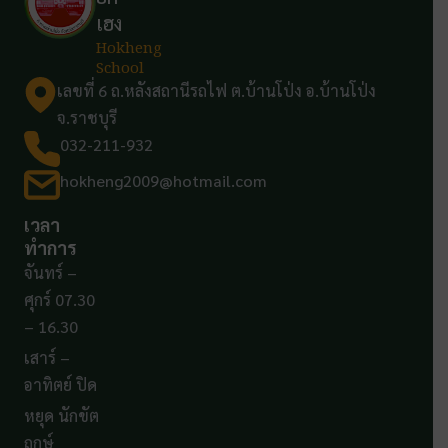
เฮง
Hokheng
School
เลขที่ 6 ถ.หลังสถานีรถไฟ ต.บ้านโป่ง อ.บ้านโป่ง
จ.ราชบุรี
032-211-932
hokheng2009@hotmail.com
เวลา
ทำการ
จันทร์ –
ศุกร์ 07.30
– 16.30
เสาร์ –
อาทิตย์ ปิด
หยุด นักขัต
ฤกษ์