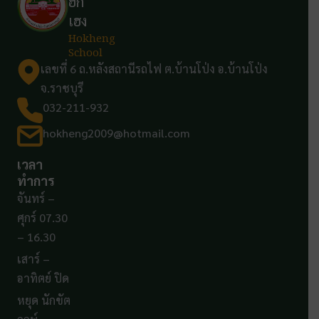
ฮก
เฮง
Hokheng
School
เลขที่ 6 ถ.หลังสถานีรถไฟ ต.บ้านโป่ง อ.บ้านโป่ง
จ.ราชบุรี
032-211-932
hokheng2009@hotmail.com
เวลา
ทำการ
จันทร์ –
ศุกร์ 07.30
– 16.30
เสาร์ –
อาทิตย์ ปิด
หยุด นักขัต