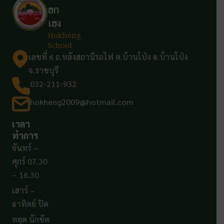
ฮก
เฮง
Hokheng
School
เลขที่ 6 ถ.หลังสถานีรถไฟ ต.บ้านโป่ง อ.บ้านโป่ง
จ.ราชบุรี
032-211-932
hokheng2009@hotmail.com
เวลา
ทำการ
จันทร์ –
ศุกร์ 07.30
– 16.30
เสาร์ –
อาทิตย์ ปิด
หยุด นักขัต