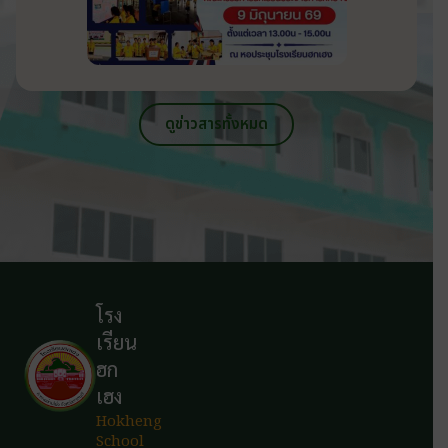
ดูข่าวสารทั้งหมด
โรง
เรียน
ฮก
เฮง
Hokheng
School