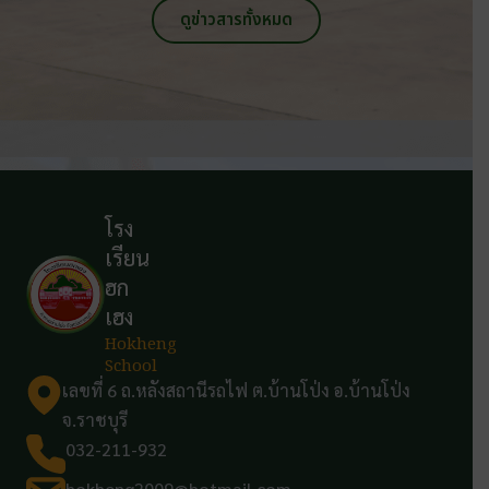
ดูข่าวสารทั้งหมด
โรง
เรียน
ฮก
เฮง
Hokheng
School
เลขที่ 6 ถ.หลังสถานีรถไฟ ต.บ้านโป่ง อ.บ้านโป่ง
จ.ราชบุรี
032-211-932
hokheng2009@hotmail.com