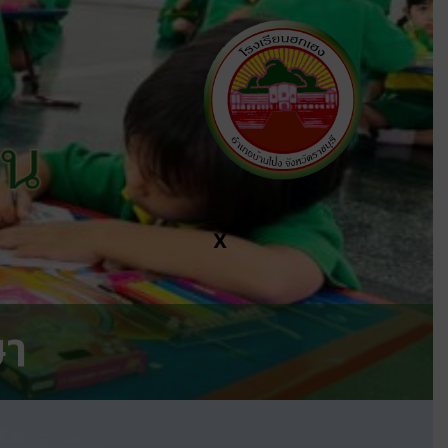
ีน
X
ษา