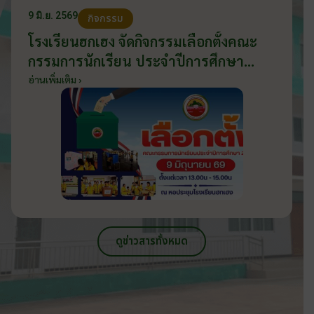
9 มิ.ย. 2569
กิจกรรม
โรงเรียนฮกเฮง จัดกิจกรรมเลือกตั้งคณะ
กรรมการนักเรียน ประจำปีการศึกษา
2569 ส่งเสริมประชาธิปไตยในโรงเรียน
อ่านเพิ่มเติม ›
วันที่ 9 มิถุนายน 2569
ดูข่าวสารทั้งหมด