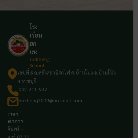
โรง
เรียน
ฮก
เฮง
Hokheng
School
เลขที่ 6 ถ.หลังสถานีรถไฟ ต.บ้านโป่ง อ.บ้านโป่ง
จ.ราชบุรี
032-211-932
hokheng2009@hotmail.com
เวลา
ทำการ
จันทร์ –
ศุกร์ 07.30