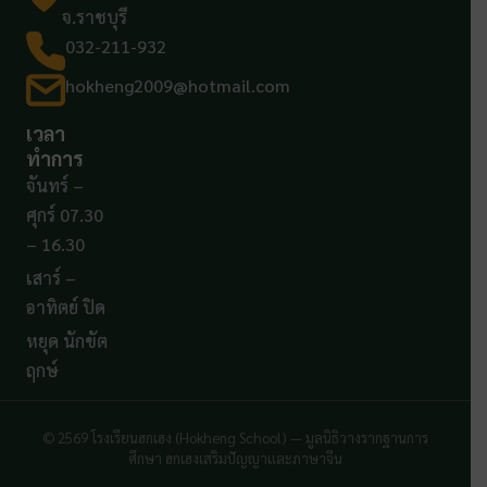
จ.ราชบุรี
032-211-932
hokheng2009@hotmail.com
เวลา
ทำการ
จันทร์ –
ศุกร์ 07.30
– 16.30
เสาร์ –
อาทิตย์ ปิด
หยุด นักขัต
ฤกษ์
© 2569 โรงเรียนฮกเฮง (Hokheng School) — มูลนิธิวางรากฐานการ
ศึกษา ฮกเฮงเสริมปัญญาและภาษาจีน