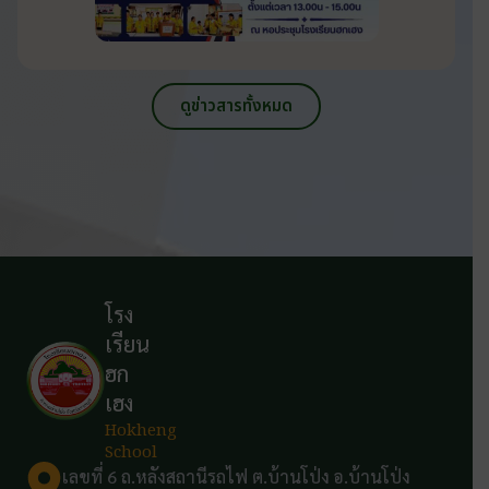
ดูข่าวสารทั้งหมด
โรง
เรียน
ฮก
เฮง
Hokheng
School
เลขที่ 6 ถ.หลังสถานีรถไฟ ต.บ้านโป่ง อ.บ้านโป่ง