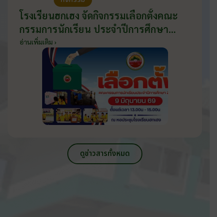
โรงเรียนฮกเฮง จัดกิจกรรมเลือกตั้งคณะ
กรรมการนักเรียน ประจำปีการศึกษา
2569 ส่งเสริมประชาธิปไตยในโรงเรียน
อ่านเพิ่มเติม ›
วันที่ 9 มิถุนายน 2569
ดูข่าวสารทั้งหมด