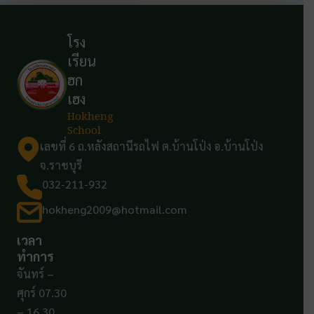
โรง
เรียน
ฮก
เฮง
Hokheng
School
เลขที่ 6 ถ.หลังสถานีรถไฟ ต.บ้านโป่ง อ.บ้านโป่ง
จ.ราชบุรี
032-211-932
hokheng2009@hotmail.com
เวลา
ทำการ
จันทร์ –
ศุกร์ 07.30
– 16.30