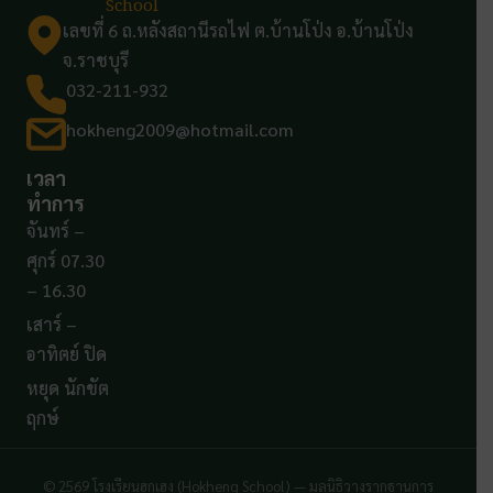
School
เลขที่ 6 ถ.หลังสถานีรถไฟ ต.บ้านโป่ง อ.บ้านโป่ง
จ.ราชบุรี
032-211-932
hokheng2009@hotmail.com
เวลา
ทำการ
จันทร์ –
ศุกร์ 07.30
– 16.30
เสาร์ –
อาทิตย์ ปิด
หยุด นักขัต
ฤกษ์
© 2569 โรงเรียนฮกเฮง (Hokheng School) — มูลนิธิวางรากฐานการ