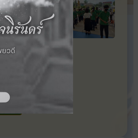
ถัดไป ›