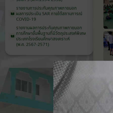
รายงานการประกันคุณภาพ
ภายนอก
ผลการประเมิน
SAR
ภายใต้
สถานการณ์
COVID-19
รายงานผลการประกันคุณภาพ
ภายนอก
การศึกษาขั้นพื้นฐาน
ที่มีวัตถุประสงค์
พิเศษ
ประเภท
โรงเรียน
ศึกษาสงเคราะห์
(พ.ศ. 2567-2571)