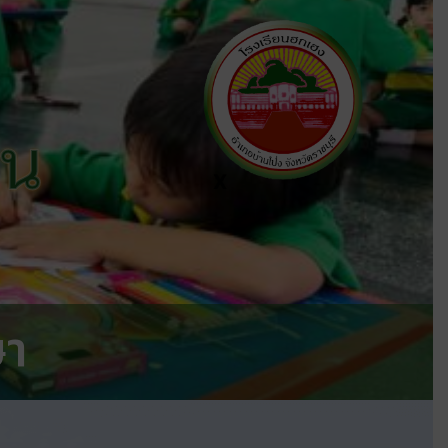
ีน
X
ษา