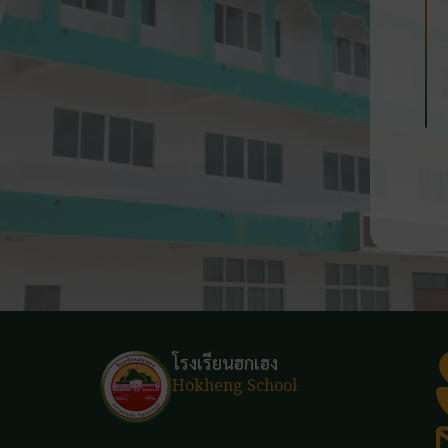
โรงเรียนฮกเฮง
Hokheng School