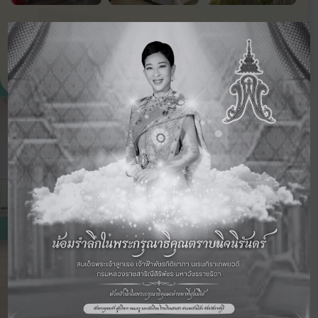
‹ กิจกรรม
ดูภาพกิจกรรม
กิจกรรม
ก่อนหน้า
อื่นๆ ในปี 2563
ถัดไป ›
ข่าวสารและภาพกิจกรรม
ทางการศึกษา
11 มิ.ย. 2569
กิจกรรม
โรงเรียนฮกเฮง จัดกิจกรรมวันไหว้ครู และ
มอบทุนการศึกษา ประจำปีการศึกษา
2569 วันที่ 11 มิถุนายน 2569
อ่านเพิ่มเติม ›