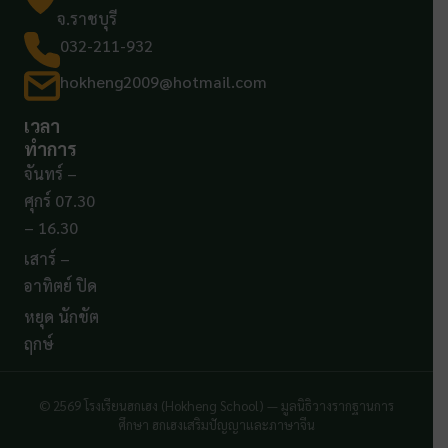
จ.ราชบุรี
032-211-932
hokheng2009@hotmail.com
เวลา
ทำการ
จันทร์ –
ศุกร์ 07.30
– 16.30
เสาร์ –
อาทิตย์ ปิด
หยุด นักขัต
ฤกษ์
© 2569 โรงเรียนฮกเฮง (Hokheng School) — มูลนิธิวางรากฐานการ
ศึกษา ฮกเฮงเสริมปัญญาและภาษาจีน