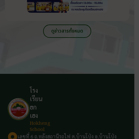
ดูข่าวสารทั้งหมด
โรง
เรียน
ฮก
เฮง
Hokheng
School
เลขที่ 6 ถ.หลังสถานีรถไฟ ต.บ้านโป่ง อ.บ้านโป่ง