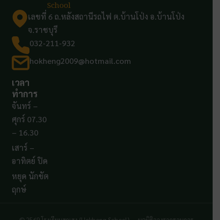
School
เลขที่ 6 ถ.หลังสถานีรถไฟ ต.บ้านโป่ง อ.บ้านโป่ง
จ.ราชบุรี
032-211-932
hokheng2009@hotmail.com
เวลา
ทำการ
จันทร์ –
ศุกร์ 07.30
– 16.30
เสาร์ –
อาทิตย์ ปิด
หยุด นักขัต
ฤกษ์
© 2569 โรงเรียนฮกเฮง (Hokheng School) — มูลนิธิวางรากฐานการ