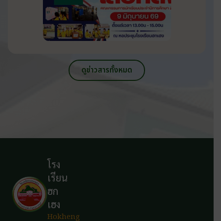
ดูข่าวสารทั้งหมด
โรง
เรียน
ฮก
เฮง
Hokheng