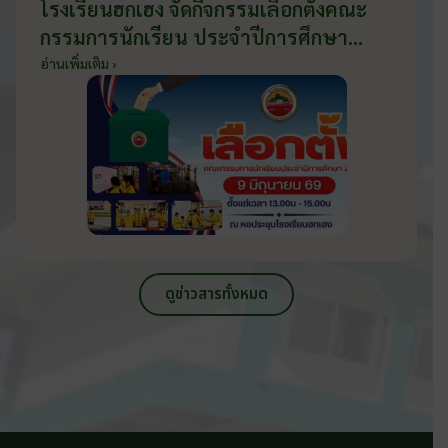
โรงเรียนฮกเฮง จัดกิจกรรมเลือกตั้งคณะ
กรรมการนักเรียน ประจำปีการศึกษา
2569 ส่งเสริมประชาธิปไตยในโรงเรียน
อ่านเพิ่มเติม ›
วันที่ 9 มิถุนายน 2569
ดูข่าวสารทั้งหมด