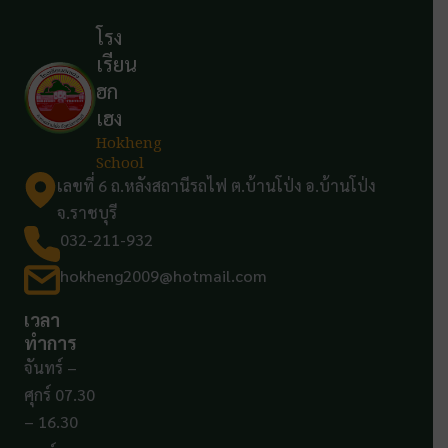
โรง
เรียน
ฮก
เฮง
Hokheng
School
เลขที่ 6 ถ.หลังสถานีรถไฟ ต.บ้านโป่ง อ.บ้านโป่ง
จ.ราชบุรี
032-211-932
hokheng2009@hotmail.com
เวลา
ทำการ
จันทร์ –
ศุกร์ 07.30
– 16.30