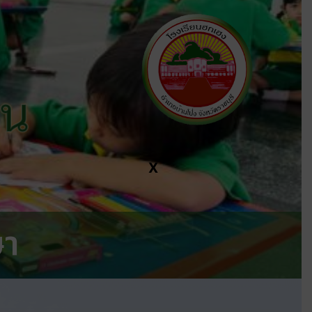
ีน
X
ษา