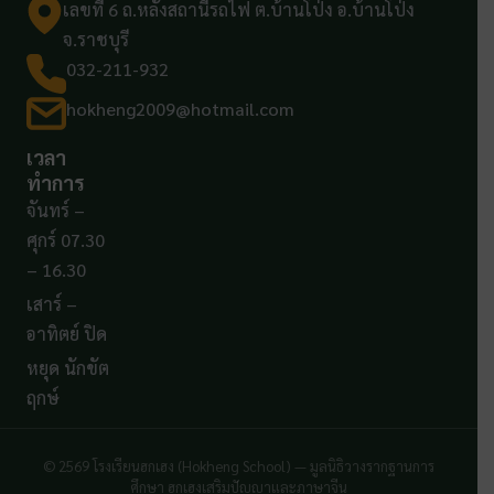
เลขที่ 6 ถ.หลังสถานีรถไฟ ต.บ้านโป่ง อ.บ้านโป่ง
จ.ราชบุรี
032-211-932
hokheng2009@hotmail.com
เวลา
ทำการ
จันทร์ –
ศุกร์ 07.30
– 16.30
เสาร์ –
อาทิตย์ ปิด
หยุด นักขัต
ฤกษ์
© 2569 โรงเรียนฮกเฮง (Hokheng School) — มูลนิธิวางรากฐานการ
ศึกษา ฮกเฮงเสริมปัญญาและภาษาจีน