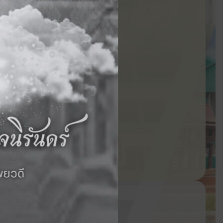
ถัดไป ›