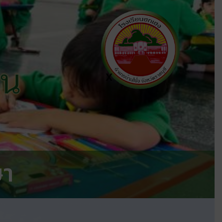
ีน
X
ษา