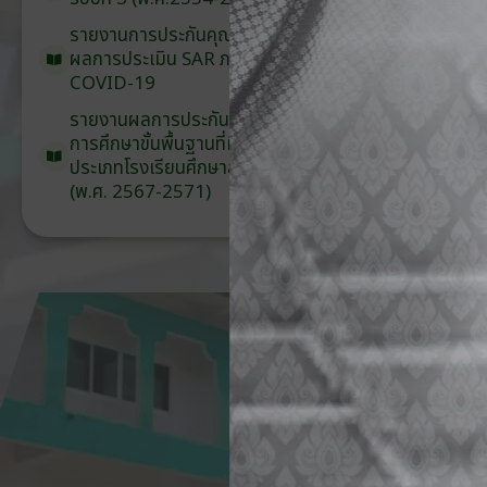
รายงานการประกันคุณภาพ
ภายนอก
ผลการประเมิน
SAR
ภายใต้
สถานการณ์
COVID-19
รายงานผลการประกันคุณภาพ
ภายนอก
การศึกษาขั้นพื้นฐาน
ที่มีวัตถุประสงค์
พิเศษ
ประเภท
โรงเรียน
ศึกษาสงเคราะห์
(พ.ศ. 2567-2571)