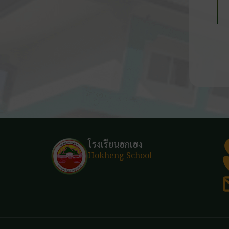
โรงเรียนฮกเฮง
Hokheng School