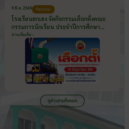
9 มิ.ย. 2569
กิจกรรม
โรงเรียนฮกเฮง จัดกิจกรรมเลือกตั้งคณะ
กรรมการนักเรียน ประจำปีการศึกษา
2569 ส่งเสริมประชาธิปไตยในโรงเรียน
อ่านเพิ่มเติม ›
วันที่ 9 มิถุนายน 2569
ดูข่าวสารทั้งหมด