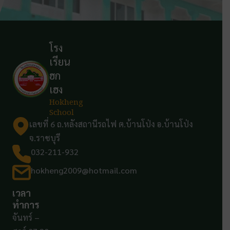
โรง
เรียน
ฮก
เฮง
Hokheng
School
เลขที่ 6 ถ.หลังสถานีรถไฟ ต.บ้านโป่ง อ.บ้านโป่ง
จ.ราชบุรี
032-211-932
hokheng2009@hotmail.com
เวลา
ทำการ
จันทร์ –