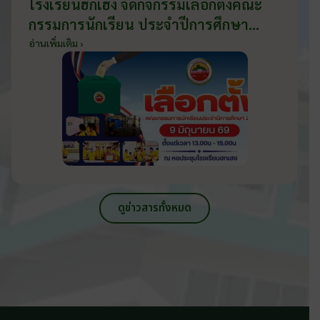
โรงเรียนฮกเฮง จัดกิจกรรมเลือกตั้งคณะ
กรรมการนักเรียน ประจำปีการศึกษา
2569 ส่งเสริมประชาธิปไตยในโรงเรียน
อ่านเพิ่มเติม ›
วันที่ 9 มิถุนายน 2569
ดูข่าวสารทั้งหมด