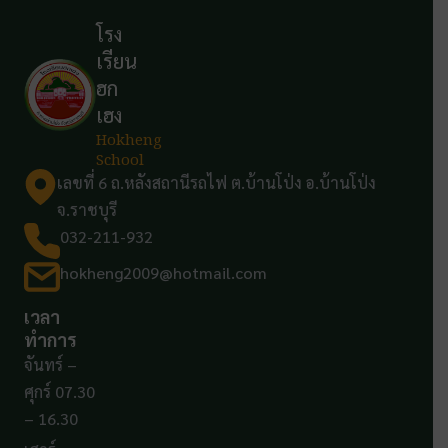
โรง
เรียน
ฮก
เฮง
Hokheng
School
เลขที่ 6 ถ.หลังสถานีรถไฟ ต.บ้านโป่ง อ.บ้านโป่ง
จ.ราชบุรี
032-211-932
hokheng2009@hotmail.com
เวลา
ทำการ
จันทร์ –
ศุกร์ 07.30
– 16.30