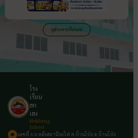
ดูข่าวสารทั้งหมด
โรง
เรียน
ฮก
เฮง
Hokheng
School
เลขที่ 6 ถ.หลังสถานีรถไฟ ต.บ้านโป่ง อ.บ้านโป่ง