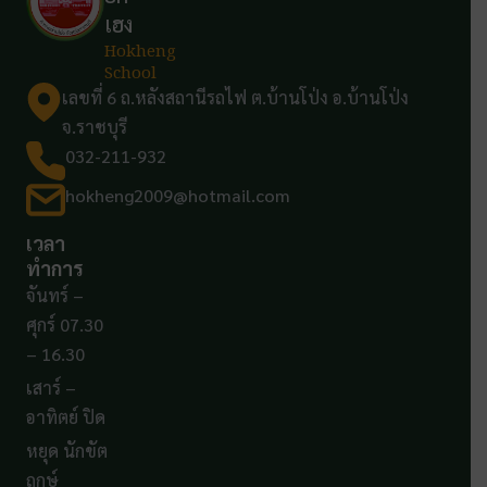
เฮง
Hokheng
School
เลขที่ 6 ถ.หลังสถานีรถไฟ ต.บ้านโป่ง อ.บ้านโป่ง
จ.ราชบุรี
032-211-932
hokheng2009@hotmail.com
เวลา
ทำการ
จันทร์ –
ศุกร์ 07.30
– 16.30
เสาร์ –
อาทิตย์ ปิด
หยุด นักขัต
ฤกษ์