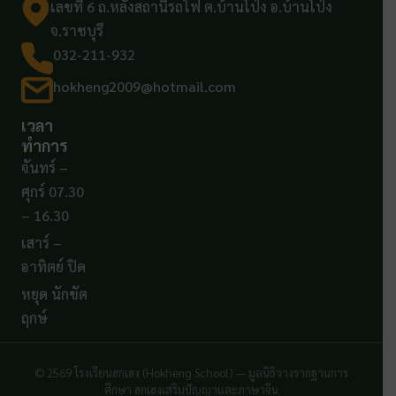
เลขที่ 6 ถ.หลังสถานีรถไฟ ต.บ้านโป่ง อ.บ้านโป่ง
จ.ราชบุรี
032-211-932
hokheng2009@hotmail.com
เวลา
ทำการ
จันทร์ –
ศุกร์ 07.30
– 16.30
เสาร์ –
อาทิตย์ ปิด
หยุด นักขัต
ฤกษ์
© 2569 โรงเรียนฮกเฮง (Hokheng School) — มูลนิธิวางรากฐานการ
ศึกษา ฮกเฮงเสริมปัญญาและภาษาจีน