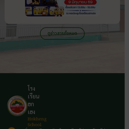
ดูข่าวสารทั้งหมด
โรง
เรียน
ฮก
เฮง
Hokheng
School