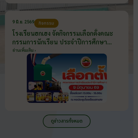
9 มิ.ย. 2569
กิจกรรม
โรงเรียนฮกเฮง จัดกิจกรรมเลือกตั้งคณะ
กรรมการนักเรียน ประจำปีการศึกษา
2569 ส่งเสริมประชาธิปไตยในโรงเรียน
อ่านเพิ่มเติม ›
วันที่ 9 มิถุนายน 2569
ดูข่าวสารทั้งหมด