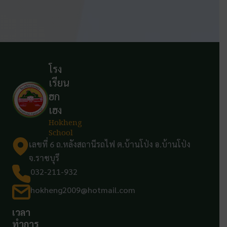
โรง
เรียน
ฮก
เฮง
Hokheng
School
เลขที่ 6 ถ.หลังสถานีรถไฟ ต.บ้านโป่ง อ.บ้านโป่ง
จ.ราชบุรี
032-211-932
hokheng2009@hotmail.com
เวลา
ทำการ