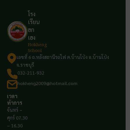
โรง
เรียน
ฮก
เฮง
Hokheng
School
เลขที่ 6 ถ.หลังสถานีรถไฟ ต.บ้านโป่ง อ.บ้านโป่ง
จ.ราชบุรี
032-211-932
hokheng2009@hotmail.com
เวลา
ทำการ
จันทร์ –
ศุกร์ 07.30
– 16.30