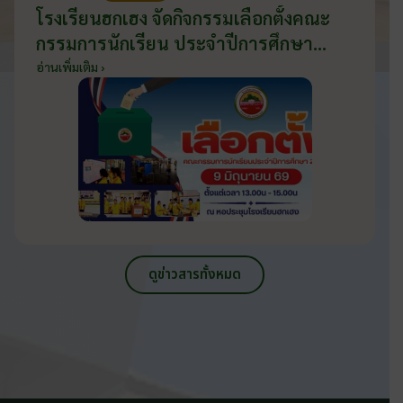
โรงเรียนฮกเฮง จัดกิจกรรมเลือกตั้งคณะ
กรรมการนักเรียน ประจำปีการศึกษา
2569 ส่งเสริมประชาธิปไตยในโรงเรียน
อ่านเพิ่มเติม ›
วันที่ 9 มิถุนายน 2569
ดูข่าวสารทั้งหมด