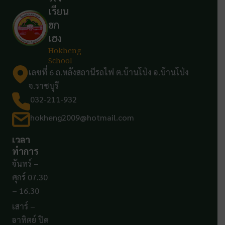
เรียน
ฮก
เฮง
Hokheng
School
เลขที่ 6 ถ.หลังสถานีรถไฟ ต.บ้านโป่ง อ.บ้านโป่ง
จ.ราชบุรี
032-211-932
hokheng2009@hotmail.com
เวลา
ทำการ
จันทร์ –
ศุกร์ 07.30
– 16.30
เสาร์ –
อาทิตย์ ปิด