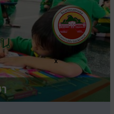
ีน
X
ษา