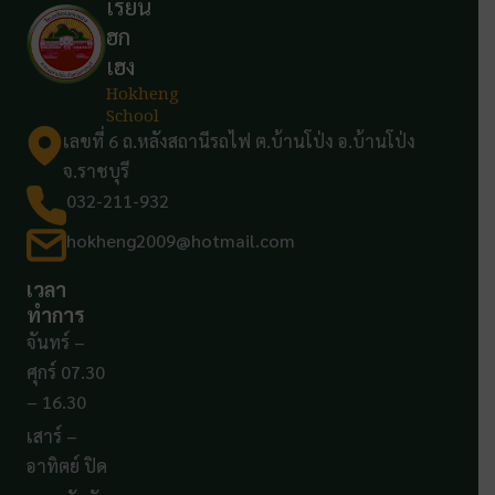
เรียน
ฮก
เฮง
Hokheng
School
เลขที่ 6 ถ.หลังสถานีรถไฟ ต.บ้านโป่ง อ.บ้านโป่ง
จ.ราชบุรี
032-211-932
hokheng2009@hotmail.com
เวลา
ทำการ
จันทร์ –
ศุกร์ 07.30
– 16.30
เสาร์ –
อาทิตย์ ปิด