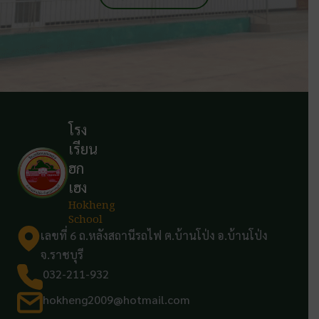
โรง
เรียน
ฮก
เฮง
Hokheng
School
เลขที่ 6 ถ.หลังสถานีรถไฟ ต.บ้านโป่ง อ.บ้านโป่ง
จ.ราชบุรี
032-211-932
hokheng2009@hotmail.com