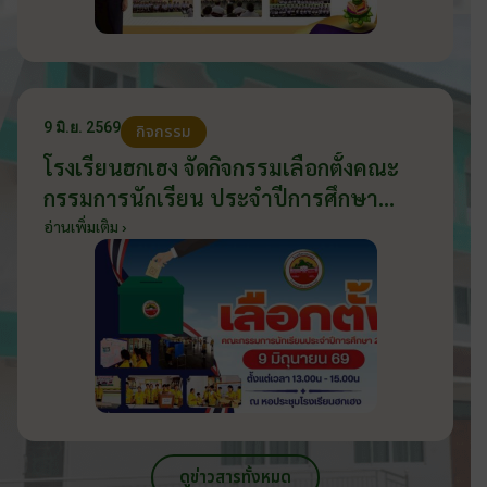
9 มิ.ย. 2569
กิจกรรม
โรงเรียนฮกเฮง จัดกิจกรรมเลือกตั้งคณะ
กรรมการนักเรียน ประจำปีการศึกษา
2569 ส่งเสริมประชาธิปไตยในโรงเรียน
อ่านเพิ่มเติม ›
วันที่ 9 มิถุนายน 2569
ดูข่าวสารทั้งหมด